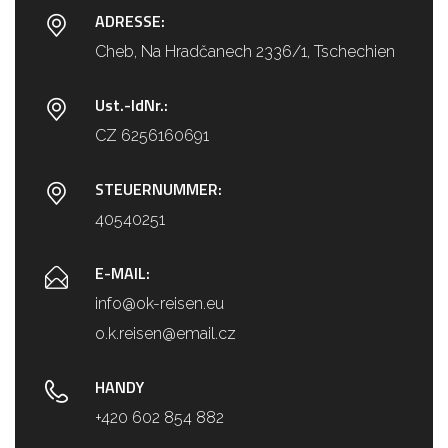
ADRESSE:
Cheb, Na Hradčanech 2336/1, Tschechien
Ust.-IdNr.:
CZ 6256160691
STEUERNUMMER:
40540251
E-MAIL:
info@ok-reisen.eu
o.k.reisen@email.cz
HANDY
+420 602 854 882