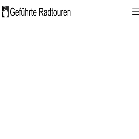
Geführte
Radtouren
Ing. Olina Koudelová